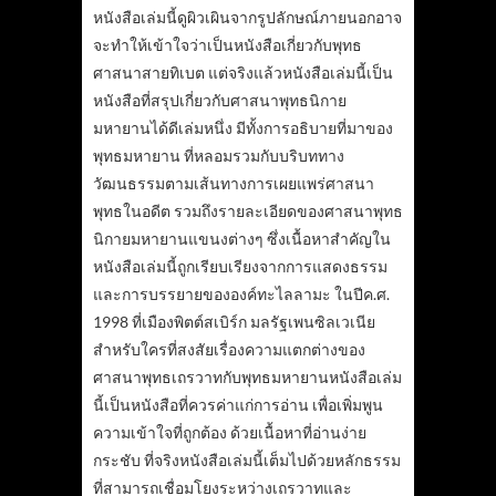
หนังสือเล่มนี้ดูผิวเผินจากรูปลักษณ์ภายนอกอาจ
จะทำให้เข้าใจว่าเป็นหนังสือเกี่ยวกับพุทธ
ศาสนาสายทิเบต แต่จริงแล้วหนังสือเล่มนี้เป็น
หนังสือที่สรุปเกี่ยวกับศาสนาพุทธนิกาย
มหายานได้ดีเล่มหนึ่ง มีทั้งการอธิบายที่มาของ
พุทธมหายาน ที่หลอมรวมกับบริบททาง
วัฒนธรรมตามเส้นทางการเผยแพร่ศาสนา
พุทธในอดีต รวมถึงรายละเอียดของศาสนาพุทธ
นิกายมหายานแขนงต่างๆ ซึ่งเนื้อหาสำคัญใน
หนังสือเล่มนี้ถูกเรียบเรียงจากการแสดงธรรม
และการบรรยายขององค์ทะไลลามะ ในปีค.ศ.
1998 ที่เมืองพิตต์สเบิร์ก มลรัฐเพนซิลเวเนีย
สำหรับใครที่สงสัยเรื่องความแตกต่างของ
ศาสนาพุทธเถรวาทกับพุทธมหายานหนังสือเล่ม
นี้เป็นหนังสือที่ควรค่าแก่การอ่าน เพื่อเพิ่มพูน
ความเข้าใจที่ถูกต้อง ด้วยเนื้อหาที่อ่านง่าย
กระชับ ที่จริงหนังสือเล่มนี้เต็มไปด้วยหลักธรรม
ที่สามารถเชื่อมโยงระหว่างเถรวาทและ