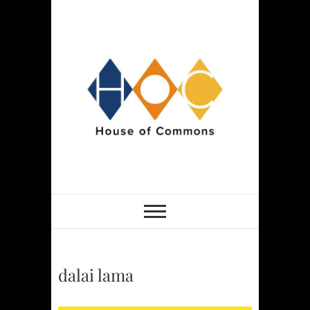
Skip
to
content
HOCSPACE
dalai lama