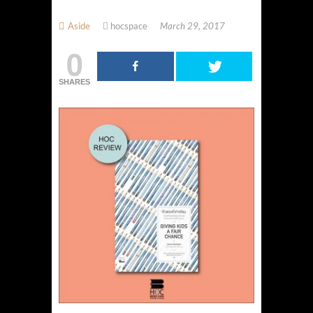
Aside
hocspace
March 29, 2017
0
SHARES